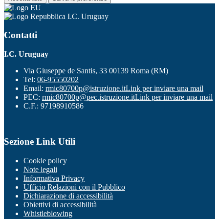
I.C. Uruguay
Contatti
I.C. Uruguay
Via Giuseppe de Santis, 33 00139 Roma (RM)
Tel:
06-95550202
Email:
rmic80700p@istruzione.it
Link per inviare una mail
PEC:
rmic80700p@pec.istruzione.it
Link per inviare una mail
C.F.: 97198910586
Sezione Link Utili
Cookie policy
Note legali
Informativa Privacy
Ufficio Relazioni con il Pubblico
Dichiarazione di accessibilità
Obiettivi di accessibilità
Whistleblowing