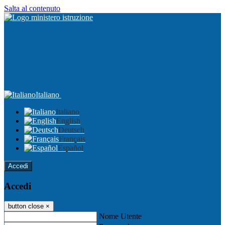
Salta al contenuto
Italiano
Italiano
English
Deutsch
Français
Español
Accedi
Accedi
button close
×
Nome Utente