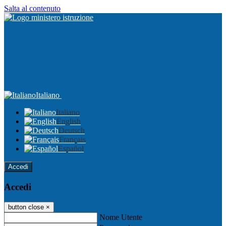
Salta al contenuto
Italiano
Italiano
English
Deutsch
Français
Español
Accedi
Accedi
button close
×
Nome Utente