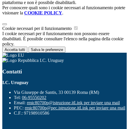
piattaforma e non è possibile disabilitarli.
Per conoscere quali sono i cookie necessari al funzionamento potete
visionare la
COOKIE POLICY
.
Cookie necessari per il funzionamento
I cookie necessari per il funzionamento non possono essere
disabilitati. È possibile consultare l'elenco nella pagina della cookie
policy.
Accetta tutti
Salva le preferenze
I.C. Uruguay
Contatti
I.C. Uruguay
Via Giuseppe de Santis, 33 00139 Roma (RM)
Tel:
06-95550202
Email:
rmic80700p@istruzione.it
Link per inviare una mail
PEC:
rmic80700p@pec.istruzione.it
Link per inviare una mail
C.F.: 97198910586