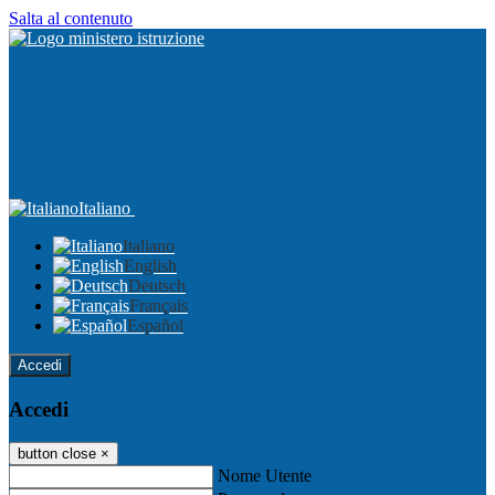
Salta al contenuto
Italiano
Italiano
English
Deutsch
Français
Español
Accedi
Accedi
button close
×
Nome Utente