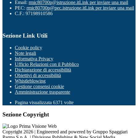
Email:
rmic80700p@istruzione.it
Link per inviare una mail
PEC:
rmic80700p@pec.istruzione.it
Link per inviare una mail
C.F.: 97198910586
Sezione Link Utili
Cookie policy
Note legali
Informativa Privacy
Ufficio Relazioni con il Pubblico
Dichiarazione di accessibilità
Obiettivi di accessibilità
Whistleblowing
Gestione consensi cookie
Amministrazione trasparente
Pagina visualizzata
6371
volte
Sezione Copyright
Copyright 2026 | Engineered and powered by Gruppo Spaggiari
Parma S.p.A. | Divisione Publishing & New Social Media