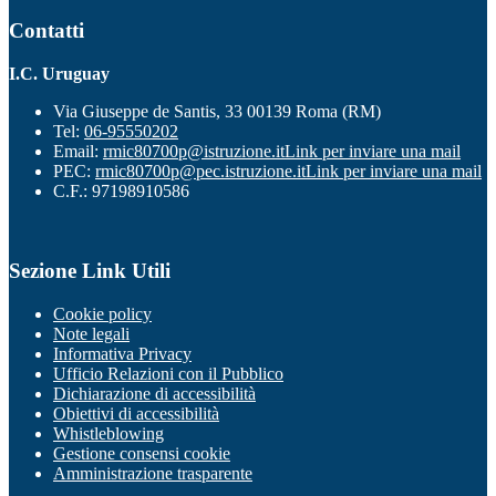
Contatti
I.C. Uruguay
Via Giuseppe de Santis, 33 00139 Roma (RM)
Tel:
06-95550202
Email:
rmic80700p@istruzione.it
Link per inviare una mail
PEC:
rmic80700p@pec.istruzione.it
Link per inviare una mail
C.F.: 97198910586
Sezione Link Utili
Cookie policy
Note legali
Informativa Privacy
Ufficio Relazioni con il Pubblico
Dichiarazione di accessibilità
Obiettivi di accessibilità
Whistleblowing
Gestione consensi cookie
Amministrazione trasparente