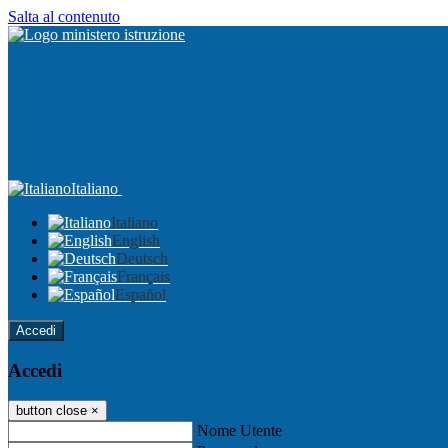
Salta al contenuto
Italiano
Italiano
English
Deutsch
Français
Español
Accedi
Accedi
button close
×
Nome Utente