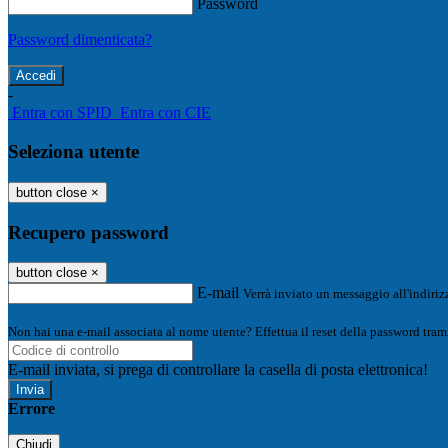
Password
Password dimenticata?
-
Entra con SPID
Entra con CIE
Seleziona utente
button close
×
Recupero password
button close
×
E-mail
Verrà inviato un messaggio all'indirizz
Non hai una e-mail associata al nome utente? Effettua il reset della password tram
E-mail inviata, si prega di controllare la casella di posta elettronica!
Errore
Chiudi