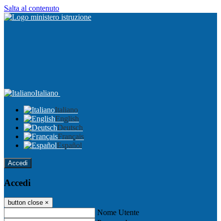
Salta al contenuto
Italiano
Italiano
English
Deutsch
Français
Español
Accedi
Accedi
button close
×
Nome Utente