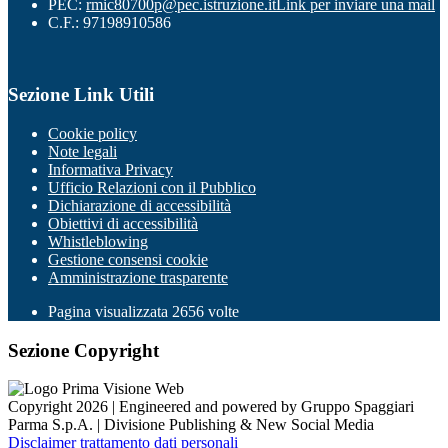
PEC:
rmic80700p@pec.istruzione.it
Link per inviare una mail
C.F.: 97198910586
Sezione Link Utili
Cookie policy
Note legali
Informativa Privacy
Ufficio Relazioni con il Pubblico
Dichiarazione di accessibilità
Obiettivi di accessibilità
Whistleblowing
Gestione consensi cookie
Amministrazione trasparente
Pagina visualizzata
2656
volte
Sezione Copyright
Copyright 2026 | Engineered and powered by Gruppo Spaggiari
Parma S.p.A. | Divisione Publishing & New Social Media
Disclaimer trattamento dati personali