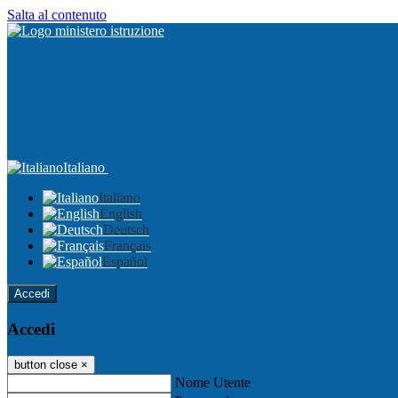
Salta al contenuto
Italiano
Italiano
English
Deutsch
Français
Español
Accedi
Accedi
button close
×
Nome Utente