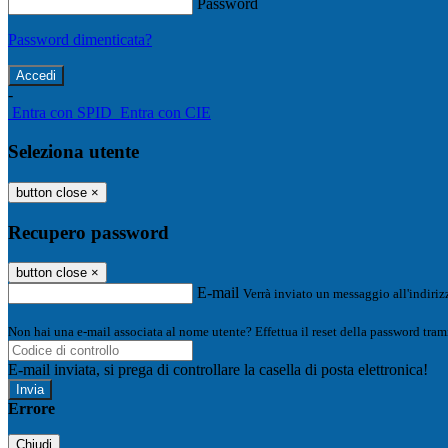
Password
Password dimenticata?
-
Entra con SPID
Entra con CIE
Seleziona utente
button close
×
Recupero password
button close
×
E-mail
Verrà inviato un messaggio all'indirizz
Non hai una e-mail associata al nome utente? Effettua il reset della password tram
E-mail inviata, si prega di controllare la casella di posta elettronica!
Errore
Chiudi