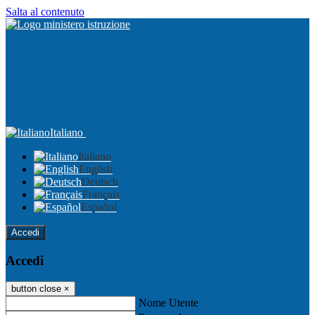
Salta al contenuto
Italiano
Italiano
English
Deutsch
Français
Español
Accedi
Accedi
button close
×
Nome Utente