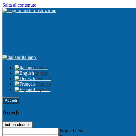
Salta al contenuto
Italiano
Italiano
English
Deutsch
Français
Español
Accedi
Accedi
button close
×
Nome Utente