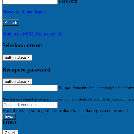
Password
Password dimenticata?
-
Entra con SPID
Entra con CIE
Seleziona utente
button close
×
Recupero password
button close
×
E-mail
Verrà inviato un messaggio all'indirizz
Non hai una e-mail associata al nome utente? Effettua il reset della password tram
E-mail inviata, si prega di controllare la casella di posta elettronica!
Errore
Chiudi