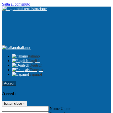
Salta al contenuto
Italiano
Italiano
English
Deutsch
Français
Español
Accedi
Accedi
button close
×
Nome Utente