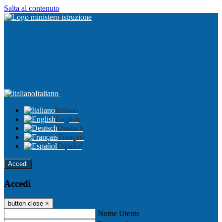
Salta al contenuto
Italiano
Italiano
English
Deutsch
Français
Español
Accedi
Accedi
button close
×
Nome Utente