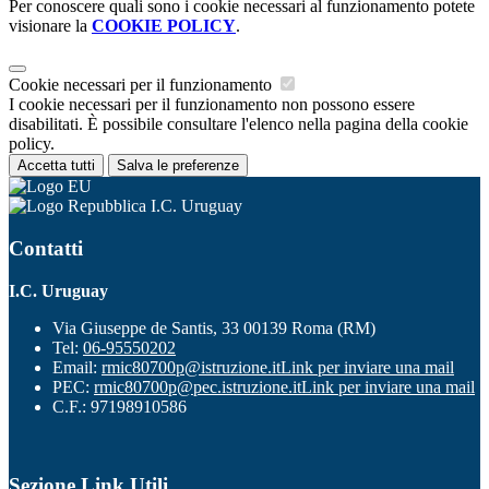
Per conoscere quali sono i cookie necessari al funzionamento potete
visionare la
COOKIE POLICY
.
Cookie necessari per il funzionamento
I cookie necessari per il funzionamento non possono essere
disabilitati. È possibile consultare l'elenco nella pagina della cookie
policy.
Accetta tutti
Salva le preferenze
I.C. Uruguay
Contatti
I.C. Uruguay
Via Giuseppe de Santis, 33 00139 Roma (RM)
Tel:
06-95550202
Email:
rmic80700p@istruzione.it
Link per inviare una mail
PEC:
rmic80700p@pec.istruzione.it
Link per inviare una mail
C.F.: 97198910586
Sezione Link Utili