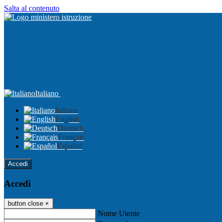
Salta al contenuto
Italiano
Italiano
English
Deutsch
Français
Español
Accedi
Accedi
button close
×
Nome Utente