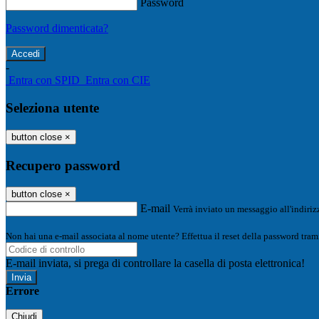
Password
Password dimenticata?
-
Entra con SPID
Entra con CIE
Seleziona utente
button close
×
Recupero password
button close
×
E-mail
Verrà inviato un messaggio all'indirizz
Non hai una e-mail associata al nome utente? Effettua il reset della password tram
E-mail inviata, si prega di controllare la casella di posta elettronica!
Errore
Chiudi