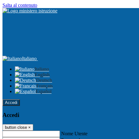
Salta al contenuto
Italiano
Italiano
English
Deutsch
Français
Español
Accedi
Accedi
button close
×
Nome Utente