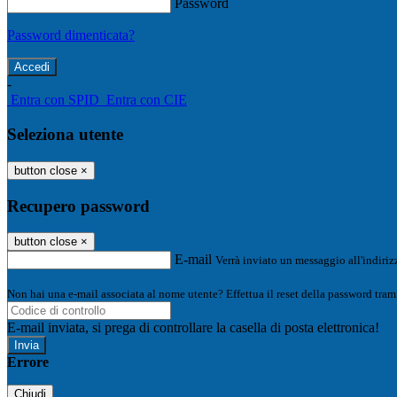
Password
Password dimenticata?
-
Entra con SPID
Entra con CIE
Seleziona utente
button close
×
Recupero password
button close
×
E-mail
Verrà inviato un messaggio all'indirizz
Non hai una e-mail associata al nome utente? Effettua il reset della password tram
E-mail inviata, si prega di controllare la casella di posta elettronica!
Errore
Chiudi