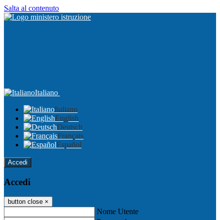
Salta al contenuto
Italiano
Italiano
English
Deutsch
Français
Español
Accedi
Accedi
button close
×
Nome Utente