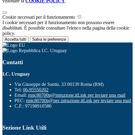
visionare la
COOKIE POLICY
.
Cookie necessari per il funzionamento
I cookie necessari per il funzionamento non possono essere
disabilitati. È possibile consultare l'elenco nella pagina della cookie
policy.
Accetta tutti
Salva le preferenze
I.C. Uruguay
Contatti
I.C. Uruguay
Via Giuseppe de Santis, 33 00139 Roma (RM)
Tel:
06-95550202
Email:
rmic80700p@istruzione.it
Link per inviare una mail
PEC:
rmic80700p@pec.istruzione.it
Link per inviare una mail
C.F.: 97198910586
Sezione Link Utili