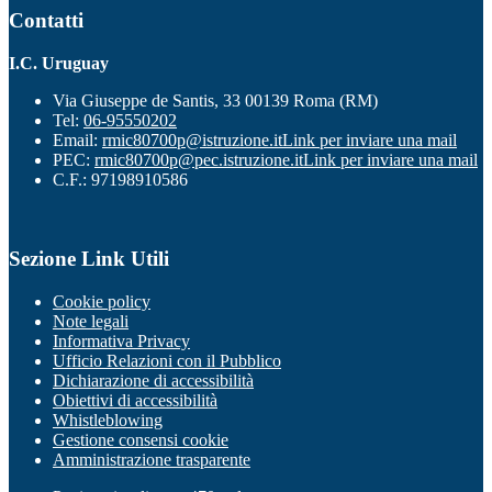
Contatti
I.C. Uruguay
Via Giuseppe de Santis, 33 00139 Roma (RM)
Tel:
06-95550202
Email:
rmic80700p@istruzione.it
Link per inviare una mail
PEC:
rmic80700p@pec.istruzione.it
Link per inviare una mail
C.F.: 97198910586
Sezione Link Utili
Cookie policy
Note legali
Informativa Privacy
Ufficio Relazioni con il Pubblico
Dichiarazione di accessibilità
Obiettivi di accessibilità
Whistleblowing
Gestione consensi cookie
Amministrazione trasparente