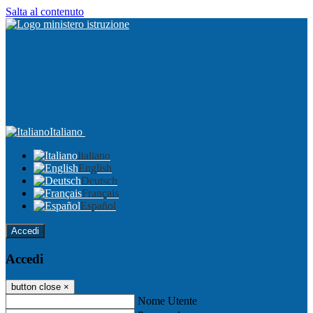
Salta al contenuto
Italiano
Italiano
English
Deutsch
Français
Español
Accedi
Accedi
button close
×
Nome Utente