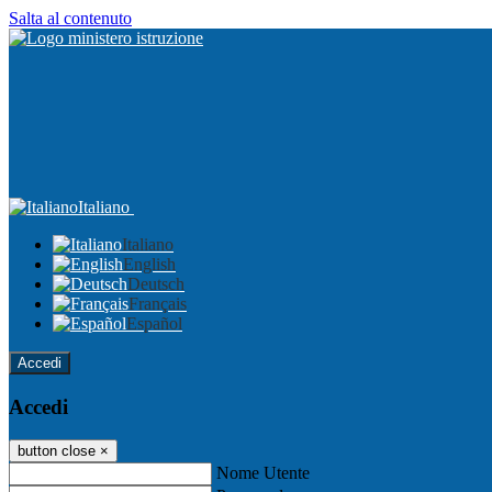
Salta al contenuto
Italiano
Italiano
English
Deutsch
Français
Español
Accedi
Accedi
button close
×
Nome Utente