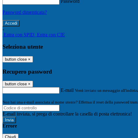
Password
Password dimenticata?
-
Entra con SPID
Entra con CIE
Seleziona utente
button close
×
Recupero password
button close
×
E-mail
Verrà inviato un messaggio all'indirizz
Non hai una e-mail associata al nome utente? Effettua il reset della password tram
E-mail inviata, si prega di controllare la casella di posta elettronica!
Errore
Chiudi