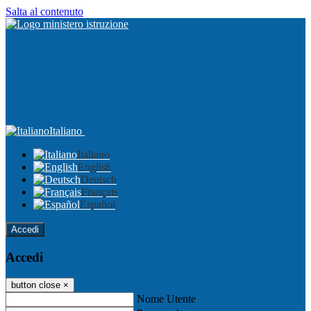
Salta al contenuto
Italiano
Italiano
English
Deutsch
Français
Español
Accedi
Accedi
button close
×
Nome Utente