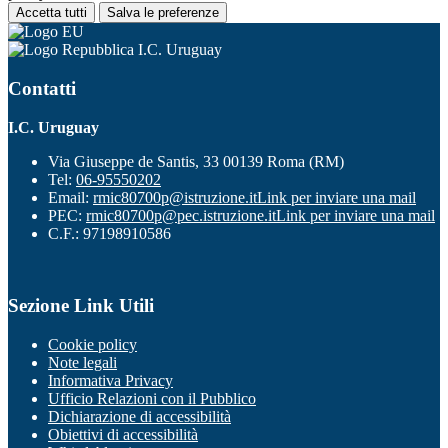
Accetta tutti
Salva le preferenze
I.C. Uruguay
Contatti
I.C. Uruguay
Via Giuseppe de Santis, 33 00139 Roma (RM)
Tel:
06-95550202
Email:
rmic80700p@istruzione.it
Link per inviare una mail
PEC:
rmic80700p@pec.istruzione.it
Link per inviare una mail
C.F.: 97198910586
Sezione Link Utili
Cookie policy
Note legali
Informativa Privacy
Ufficio Relazioni con il Pubblico
Dichiarazione di accessibilità
Obiettivi di accessibilità