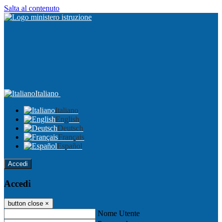
Salta al contenuto
Italiano
Italiano
English
Deutsch
Français
Español
Accedi
Accedi
button close
×
Nome Utente