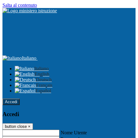
Salta al contenuto
Italiano
Italiano
English
Deutsch
Français
Español
Accedi
Accedi
button close
×
Nome Utente