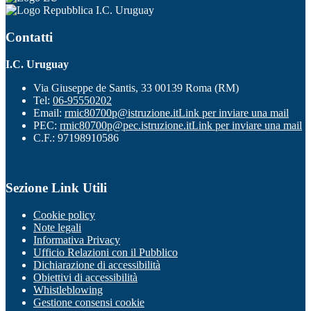
I.C. Uruguay
Contatti
I.C. Uruguay
Via Giuseppe de Santis, 33 00139 Roma (RM)
Tel:
06-95550202
Email:
rmic80700p@istruzione.it
Link per inviare una mail
PEC:
rmic80700p@pec.istruzione.it
Link per inviare una mail
C.F.: 97198910586
Sezione Link Utili
Cookie policy
Note legali
Informativa Privacy
Ufficio Relazioni con il Pubblico
Dichiarazione di accessibilità
Obiettivi di accessibilità
Whistleblowing
Gestione consensi cookie