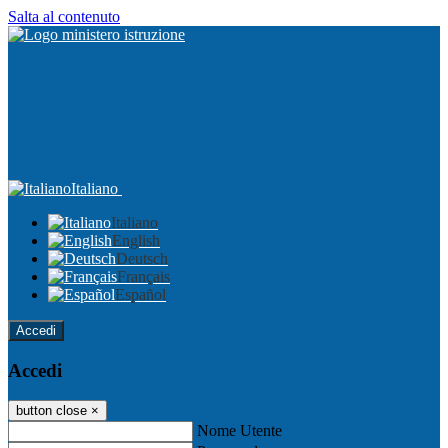
Salta al contenuto
Italiano
Italiano
English
Deutsch
Français
Español
Accedi
Accedi
button close
×
Nome Utente