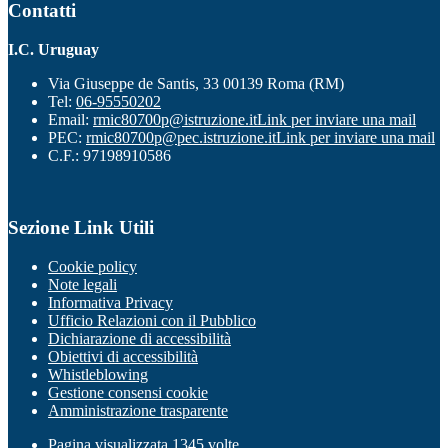
Contatti
I.C. Uruguay
Via Giuseppe de Santis, 33 00139 Roma (RM)
Tel:
06-95550202
Email:
rmic80700p@istruzione.it
Link per inviare una mail
PEC:
rmic80700p@pec.istruzione.it
Link per inviare una mail
C.F.: 97198910586
Sezione Link Utili
Cookie policy
Note legali
Informativa Privacy
Ufficio Relazioni con il Pubblico
Dichiarazione di accessibilità
Obiettivi di accessibilità
Whistleblowing
Gestione consensi cookie
Amministrazione trasparente
Pagina visualizzata
1345
volte