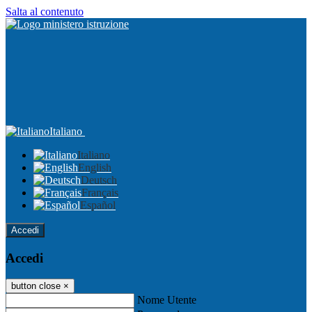
Salta al contenuto
Italiano
Italiano
English
Deutsch
Français
Español
Accedi
Accedi
button close
×
Nome Utente