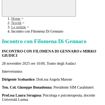
Home
>
Novità
>
Le notizie
>
Incontro con Filomena Di Gennaro
Incontro con Filomena Di Gennaro
INCONTRO CON FILOMENA DI GENNARO e MIRKO
GIUDICI
28 novembre 2025
ore
10:00, Teatro degli Audaci
Interverran
no
:
Dirigente Scolsastico
:
Dott.ssa Angela Marone
Ten. Col. Giuseppe Bonadonna
:
Presidente SIM Carabinieri
Prof.ssa Laura Seragusa
:
P
sicologa e psicoterapeuta, docente
Università
Lumsa