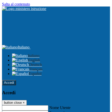
Salta al contenuto
Italiano
Italiano
English
Deutsch
Français
Español
Accedi
Accedi
button close
×
Nome Utente