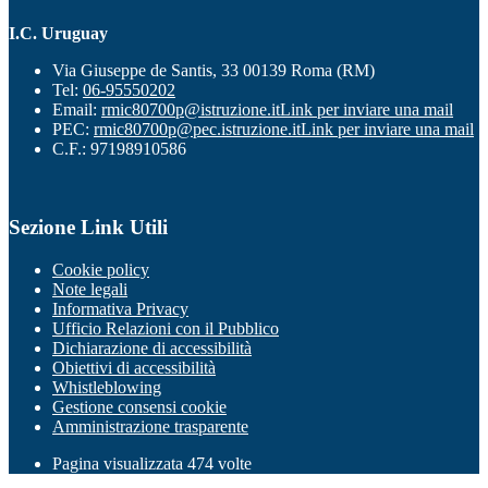
I.C. Uruguay
Via Giuseppe de Santis, 33 00139 Roma (RM)
Tel:
06-95550202
Email:
rmic80700p@istruzione.it
Link per inviare una mail
PEC:
rmic80700p@pec.istruzione.it
Link per inviare una mail
C.F.: 97198910586
Sezione Link Utili
Cookie policy
Note legali
Informativa Privacy
Ufficio Relazioni con il Pubblico
Dichiarazione di accessibilità
Obiettivi di accessibilità
Whistleblowing
Gestione consensi cookie
Amministrazione trasparente
Pagina visualizzata
474
volte