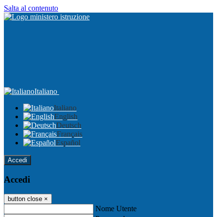
Salta al contenuto
Italiano
Italiano
English
Deutsch
Français
Español
Accedi
Accedi
button close
×
Nome Utente