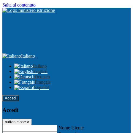
Salta al contenuto
Italiano
Italiano
English
Deutsch
Français
Español
Accedi
Accedi
button close
×
Nome Utente