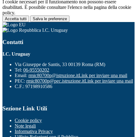
I cookie necessari per il funzionamento non possono essere
disabilitati. È possibile consultare l'elenco nella pagina della cookie
policy.
Accetta tutti
Salva le preferenze
I.C. Uruguay
Contatti
I.C. Uruguay
Via Giuseppe de Santis, 33 00139 Roma (RM)
Tel:
06-95550202
Email:
rmic80700p@istruzione.it
Link per inviare una mail
PEC:
rmic80700p@pec.istruzione.it
Link per inviare una mail
C.F.: 97198910586
Sezione Link Utili
Cookie policy
Note legali
Informativa Privacy
Ufficio Relazioni con il Pubblico