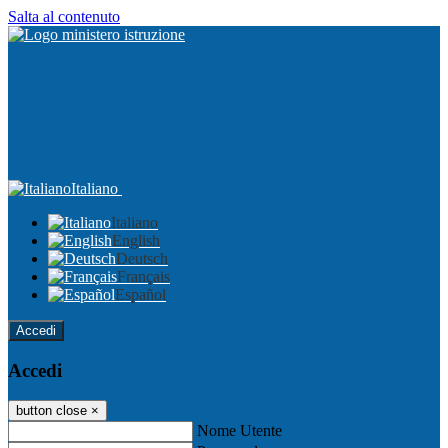
Salta al contenuto
Italiano
Italiano
English
Deutsch
Français
Español
Accedi
Accedi
button close
×
Nome Utente