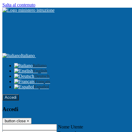
Salta al contenuto
Italiano
Italiano
English
Deutsch
Français
Español
Accedi
Accedi
button close
×
Nome Utente