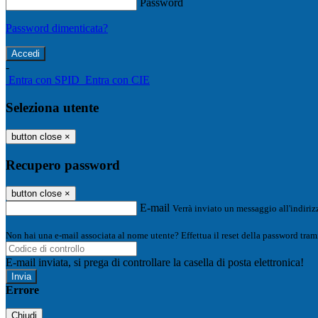
Password
Password dimenticata?
-
Entra con SPID
Entra con CIE
Seleziona utente
button close
×
Recupero password
button close
×
E-mail
Verrà inviato un messaggio all'indirizz
Non hai una e-mail associata al nome utente? Effettua il reset della password tram
E-mail inviata, si prega di controllare la casella di posta elettronica!
Errore
Chiudi