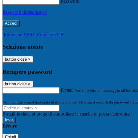
Password
Password dimenticata?
-
Entra con SPID
Entra con CIE
Seleziona utente
button close
×
Recupero password
button close
×
E-mail
Verrà inviato un messaggio all'indirizz
Non hai una e-mail associata al nome utente? Effettua il reset della password tram
E-mail inviata, si prega di controllare la casella di posta elettronica!
Errore
Chiudi