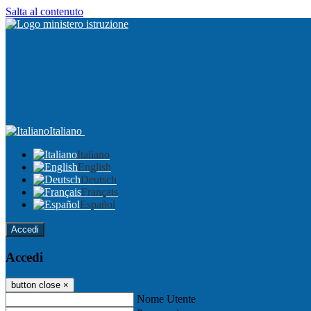
Salta al contenuto
Italiano
Italiano
English
Deutsch
Français
Español
Accedi
Accedi
button close
×
Nome Utente