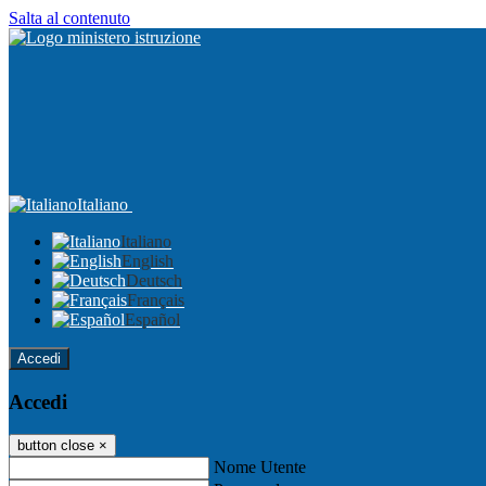
Salta al contenuto
Italiano
Italiano
English
Deutsch
Français
Español
Accedi
Accedi
button close
×
Nome Utente