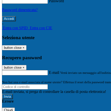
Password
Password dimenticata?
-
Entra con SPID
Entra con CIE
Seleziona utente
button close
×
Recupero password
button close
×
E-mail
Verrà inviato un messaggio all'indirizz
Non hai una e-mail associata al nome utente? Effettua il reset della password tram
E-mail inviata, si prega di controllare la casella di posta elettronica!
Errore
Chiudi