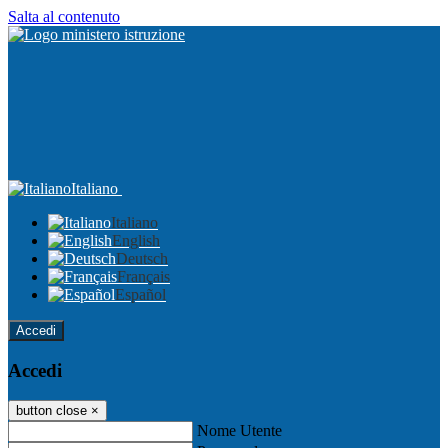
Salta al contenuto
Italiano
Italiano
English
Deutsch
Français
Español
Accedi
Accedi
button close
×
Nome Utente