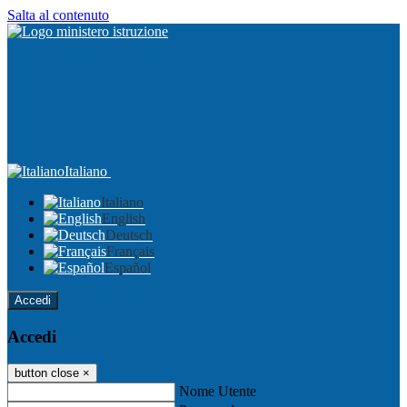
Salta al contenuto
Italiano
Italiano
English
Deutsch
Français
Español
Accedi
Accedi
button close
×
Nome Utente