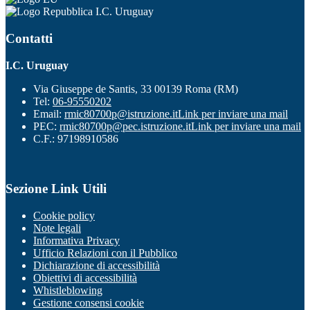
I.C. Uruguay
Contatti
I.C. Uruguay
Via Giuseppe de Santis, 33 00139 Roma (RM)
Tel:
06-95550202
Email:
rmic80700p@istruzione.it
Link per inviare una mail
PEC:
rmic80700p@pec.istruzione.it
Link per inviare una mail
C.F.: 97198910586
Sezione Link Utili
Cookie policy
Note legali
Informativa Privacy
Ufficio Relazioni con il Pubblico
Dichiarazione di accessibilità
Obiettivi di accessibilità
Whistleblowing
Gestione consensi cookie