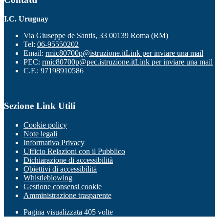
I.C. Uruguay
Via Giuseppe de Santis, 33 00139 Roma (RM)
Tel:
06-95550202
Email:
rmic80700p@istruzione.it
Link per inviare una mail
PEC:
rmic80700p@pec.istruzione.it
Link per inviare una mail
C.F.: 97198910586
Sezione Link Utili
Cookie policy
Note legali
Informativa Privacy
Ufficio Relazioni con il Pubblico
Dichiarazione di accessibilità
Obiettivi di accessibilità
Whistleblowing
Gestione consensi cookie
Amministrazione trasparente
Pagina visualizzata
405
volte