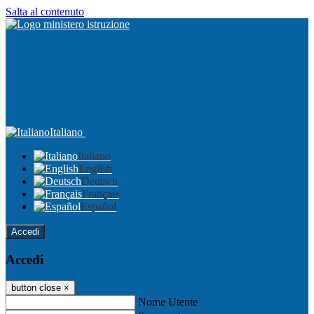
Salta al contenuto
Italiano
Italiano
English
Deutsch
Français
Español
Accedi
Accedi
button close
×
Nome Utente