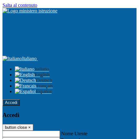
Salta al contenuto
Italiano
Italiano
English
Deutsch
Français
Español
Accedi
Accedi
button close
×
Nome Utente