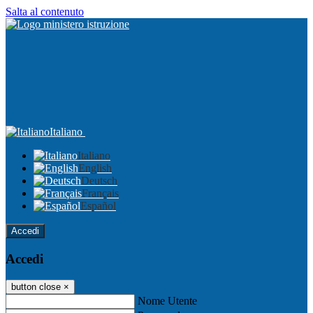
Salta al contenuto
Italiano
Italiano
English
Deutsch
Français
Español
Accedi
Accedi
button close
×
Nome Utente