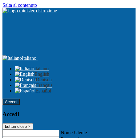
Salta al contenuto
Italiano
Italiano
English
Deutsch
Français
Español
Accedi
Accedi
button close
×
Nome Utente