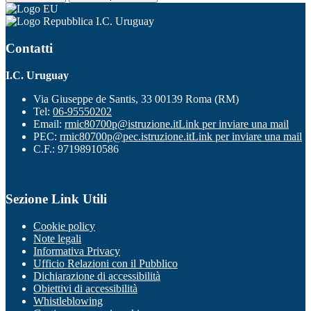
I.C. Uruguay
Contatti
I.C. Uruguay
Via Giuseppe de Santis, 33 00139 Roma (RM)
Tel:
06-95550202
Email:
rmic80700p@istruzione.it
Link per inviare una mail
PEC:
rmic80700p@pec.istruzione.it
Link per inviare una mail
C.F.: 97198910586
Sezione Link Utili
Cookie policy
Note legali
Informativa Privacy
Ufficio Relazioni con il Pubblico
Dichiarazione di accessibilità
Obiettivi di accessibilità
Whistleblowing