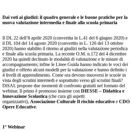
Dai voti ai giudizi: il quadro generale e le buone pratiche per la
nuova valutazione intermedia e finale alla scuola primaria
Il DL 22 dell’8 aprile 2020 (convertita in L.41 del 6 giugno 2020) e
il DL 104 del 14 agosto 2020 (convertito in L. 126 del 13 ottobre
2020) hanno stabilito il ritorno ai giudizi nella valutazione periodica
e finale alla scuola primaria. La recente O.M. n.172 del 4 dicembre
2020 ha quindi declinato le modalità di valutazione e le misure di
accompagnamento; infine le Linee Guida hanno indicato le voci dei
giudizi e offerto alcuni modelli per la valutazione e hanno definito i
4 livelli di apprendimento. Come ora devono muoversi le scuole in
vista degli scrutini intermedi e soprattutto verso gli scrutini finali?
DiSAL propone due momenti di confronto gratuiti nel formato del
webinar. Il primo è promosso insieme con
DIESSE – Didattica e
Innovazione Scolastica
(che cura gli aspetti
organizzativi),
Associazione Culturale Il rischio educativo
e
CDO
Opere Educative
.
1° Webinar