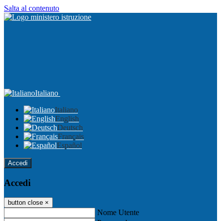
Salta al contenuto
Italiano
Italiano
English
Deutsch
Français
Español
Accedi
Accedi
button close
×
Nome Utente