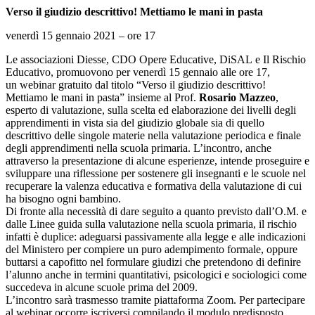
Verso il giudizio descrittivo! Mettiamo le mani in pasta
venerdì 15 gennaio 2021 – ore 17
Le associazioni Diesse, CDO Opere Educative, DiSAL e Il Rischio
Educativo, promuovono per venerdì 15 gennaio alle ore 17,
un webinar gratuito dal titolo “Verso il giudizio descrittivo!
Mettiamo le mani in pasta” insieme al Prof.
Rosario Mazzeo
,
esperto di valutazione, sulla scelta ed elaborazione dei livelli degli
apprendimenti in vista sia del giudizio globale sia di quello
descrittivo delle singole materie nella valutazione periodica e finale
degli apprendimenti nella scuola primaria. L’incontro, anche
attraverso la presentazione di alcune esperienze, intende proseguire e
sviluppare una riflessione per sostenere gli insegnanti e le scuole nel
recuperare la valenza educativa e formativa della valutazione di cui
ha bisogno ogni bambino.
Di fronte alla necessità di dare seguito a quanto previsto dall’O.M. e
dalle Linee guida sulla valutazione nella scuola primaria, il rischio
infatti è duplice: adeguarsi passivamente alla legge e alle indicazioni
del Ministero per compiere un puro adempimento formale, oppure
buttarsi a capofitto nel formulare giudizi che pretendono di definire
l’alunno anche in termini quantitativi, psicologici e sociologici come
succedeva in alcune scuole prima del 2009.
L’incontro sarà trasmesso tramite piattaforma Zoom. Per partecipare
al webinar occorre iscriversi compilando il modulo predisposto