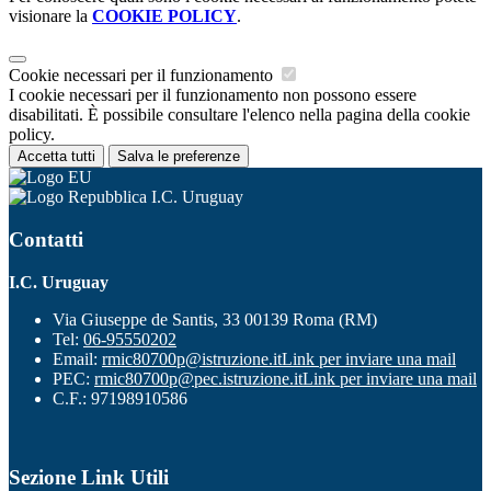
visionare la
COOKIE POLICY
.
Cookie necessari per il funzionamento
I cookie necessari per il funzionamento non possono essere
disabilitati. È possibile consultare l'elenco nella pagina della cookie
policy.
Accetta tutti
Salva le preferenze
I.C. Uruguay
Contatti
I.C. Uruguay
Via Giuseppe de Santis, 33 00139 Roma (RM)
Tel:
06-95550202
Email:
rmic80700p@istruzione.it
Link per inviare una mail
PEC:
rmic80700p@pec.istruzione.it
Link per inviare una mail
C.F.: 97198910586
Sezione Link Utili