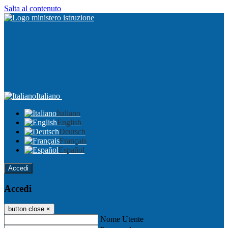
Salta al contenuto
Italiano
Italiano
English
Deutsch
Français
Español
Accedi
Accedi
button close
×
Nome Utente