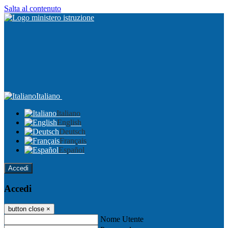
Salta al contenuto
Italiano
Italiano
English
Deutsch
Français
Español
Accedi
Accedi
button close
×
Nome Utente