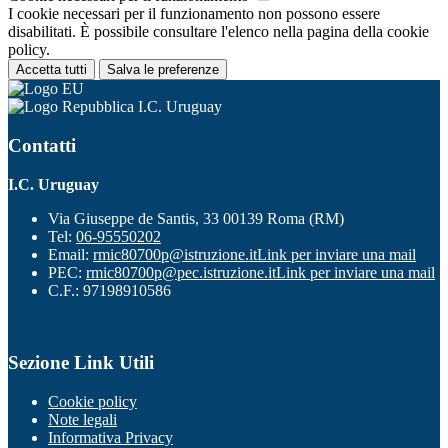
I cookie necessari per il funzionamento non possono essere
disabilitati. È possibile consultare l'elenco nella pagina della cookie
policy.
Accetta tutti
Salva le preferenze
I.C. Uruguay
Contatti
I.C. Uruguay
Via Giuseppe de Santis, 33 00139 Roma (RM)
Tel:
06-95550202
Email:
rmic80700p@istruzione.it
Link per inviare una mail
PEC:
rmic80700p@pec.istruzione.it
Link per inviare una mail
C.F.: 97198910586
Sezione Link Utili
Cookie policy
Note legali
Informativa Privacy