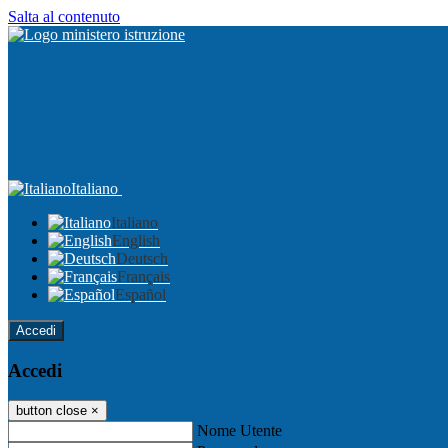
Salta al contenuto
Italiano
Italiano
English
Deutsch
Français
Español
Accedi
Accedi
button close
×
Nome Utente