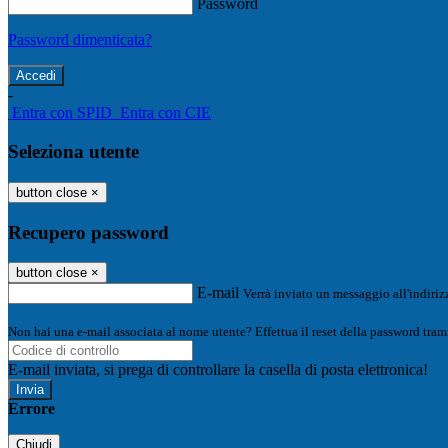
Password
Password dimenticata?
-
Entra con SPID
Entra con CIE
Seleziona utente
button close
×
Recupero password
button close
×
E-mail
Verrà inviato un messaggio all'indirizz
Non hai una e-mail associata al nome utente? Effettua il reset della password tram
E-mail inviata, si prega di controllare la casella di posta elettronica!
Errore
Chiudi