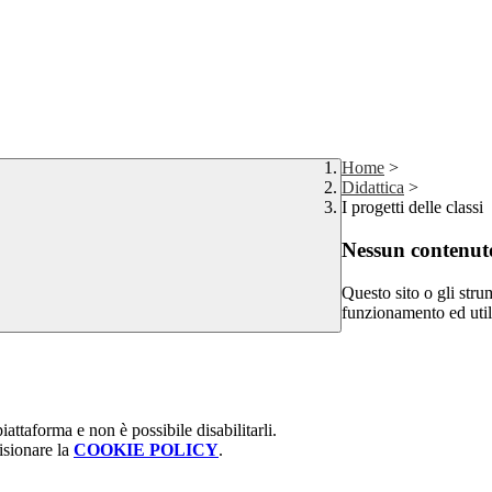
Home
>
Didattica
>
I progetti delle classi
Nessun contenuto
Questo sito o gli stru
funzionamento ed utili 
attaforma e non è possibile disabilitarli.
isionare la
COOKIE POLICY
.