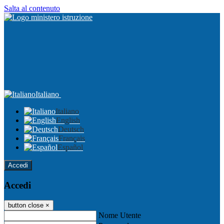
Salta al contenuto
Italiano
Italiano
English
Deutsch
Français
Español
Accedi
Accedi
button close
×
Nome Utente