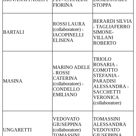
FIORINA
STOPPA
BERARDI SILVIA
ROSSI LAURA
- TAGLIAFERRO
(collaboratore) -
BARTALI
SIMONE-
IACOPINELLI
VILLANI
ELISENA
ROBERTO
TRIOLO
ROSARIA -
MARINO ADELE
COMOTTO
- ROSSI
STEFANIA -
CATERINA
MASINA
PARADISI
(collaboratore) -
ALESSANDRA -
CONDELLO
SACCHETTI
EMILIANO
VERONICA
(collaboratore)
VEDOVATO
TOMASSINI
GIUSEPPINA
ALESSANDRA
UNGARETTI
(collaboratore)
VEDOVATO
TOMASSINI
GIUSEPPINA