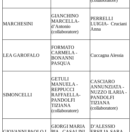
(collaboratore)
GIANCHINO
PERRELLI
MARCELLA-
MARCHESINI
LUIGIA- Cruciani
d’Antonio
Anna
(collaboratore)
FORMATO
CARMELA -
LEA GAROFALO
Cuccagna Alessia
BONANNI
PASQUA
GETULI
CASCIARO
MANUELA -
ANNUNZIATA -
REPPUCCI
NUZZO ILARIA -
SIMONCELLI
RAFFAELLA-
PANDOLFI
PANDOLFI
TIZIANA
TIZIANA
(collaboratore)
(collaboratore)
GIORGI MARIA
D’ALESSIO
GIOVANNI PAOLO I
PIA - CASALINI
ERSILIA-SARA