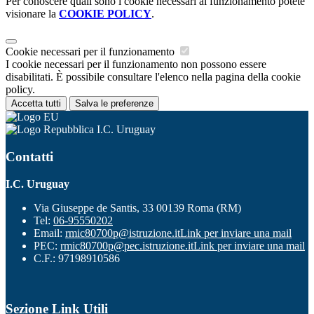
Per conoscere quali sono i cookie necessari al funzionamento potete
visionare la
COOKIE POLICY
.
Cookie necessari per il funzionamento
I cookie necessari per il funzionamento non possono essere
disabilitati. È possibile consultare l'elenco nella pagina della cookie
policy.
Accetta tutti
Salva le preferenze
I.C. Uruguay
Contatti
I.C. Uruguay
Via Giuseppe de Santis, 33 00139 Roma (RM)
Tel:
06-95550202
Email:
rmic80700p@istruzione.it
Link per inviare una mail
PEC:
rmic80700p@pec.istruzione.it
Link per inviare una mail
C.F.: 97198910586
Sezione Link Utili