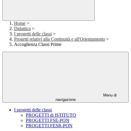
Home
>
Didattica
>
I progetti delle classi
>
Progetti relativi alla Continuità e all'Orientamento
>
Accoglienza Classi Prime
Menu di
navigazione
I progetti delle classi
PROGETTI di ISTITUTO
PROGETTI FSE-PON
PROGETTI FESR-PON