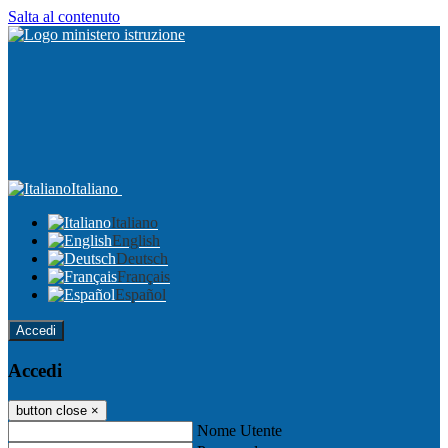
Salta al contenuto
Italiano
Italiano
English
Deutsch
Français
Español
Accedi
Accedi
button close
×
Nome Utente