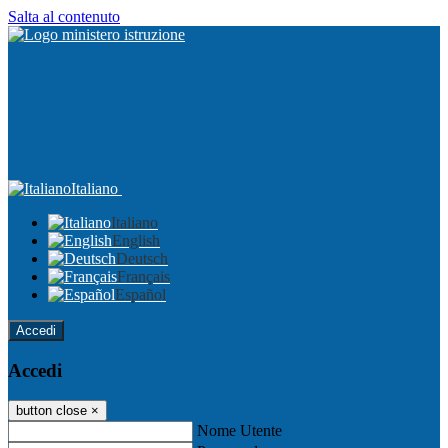
Salta al contenuto
Italiano
Italiano
English
Deutsch
Français
Español
Accedi
Accedi
button close
×
Nome Utente