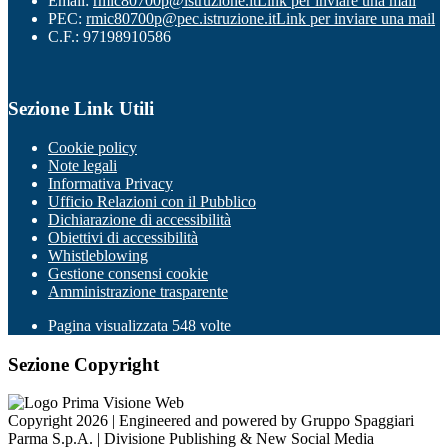
Email:
rmic80700p@istruzione.it
Link per inviare una mail
PEC:
rmic80700p@pec.istruzione.it
Link per inviare una mail
C.F.: 97198910586
Sezione Link Utili
Cookie policy
Note legali
Informativa Privacy
Ufficio Relazioni con il Pubblico
Dichiarazione di accessibilità
Obiettivi di accessibilità
Whistleblowing
Gestione consensi cookie
Amministrazione trasparente
Pagina visualizzata
548
volte
Sezione Copyright
Copyright 2026 | Engineered and powered by Gruppo Spaggiari
Parma S.p.A. | Divisione Publishing & New Social Media