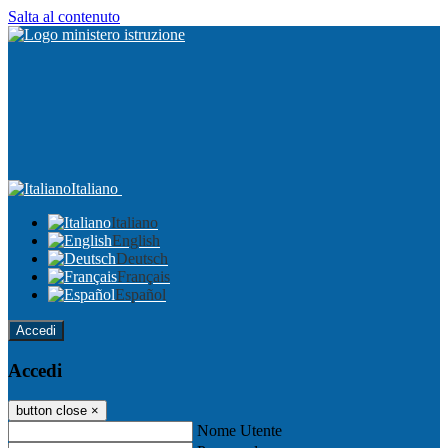
Salta al contenuto
Italiano
Italiano
English
Deutsch
Français
Español
Accedi
Accedi
button close
×
Nome Utente