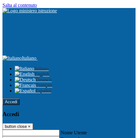
Salta al contenuto
Italiano
Italiano
English
Deutsch
Français
Español
Accedi
Accedi
button close
×
Nome Utente