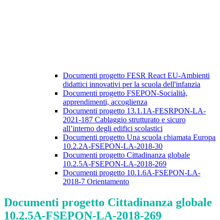
Documenti progetto FESR React EU-Ambienti
didattici innovativi per la scuola dell'infanzia
Documenti progetto FSEPON-Socialità,
apprendimenti, accoglienza
Documenti progetto 13.1.1A-FESRPON-LA-
2021-187 Cablaggio strutturato e sicuro
all’interno degli edifici scolastici
Documenti progetto Una scuola chiamata Europa
10.2.2A-FSEPON-LA-2018-30
Documenti progetto Cittadinanza globale
10.2.5A-FSEPON-LA-2018-269
Documenti progetto 10.1.6A-FSEPON-LA-
2018-7 Orientamento
Documenti progetto Cittadinanza globale
10.2.5A-FSEPON-LA-2018-269