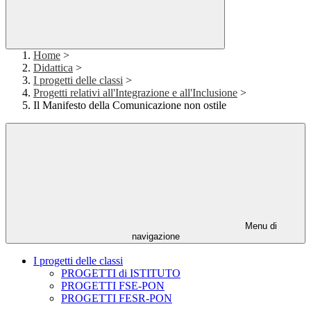
Home
>
Didattica
>
I progetti delle classi
>
Progetti relativi all'Integrazione e all'Inclusione
>
Il Manifesto della Comunicazione non ostile
Menu di
navigazione
I progetti delle classi
PROGETTI di ISTITUTO
PROGETTI FSE-PON
PROGETTI FESR-PON