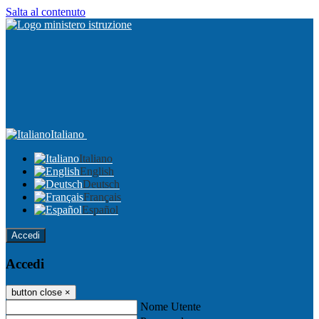
Salta al contenuto
Italiano
Italiano
English
Deutsch
Français
Español
Accedi
Accedi
button close
×
Nome Utente