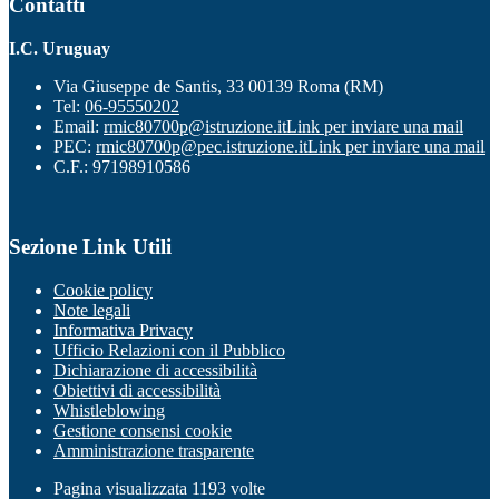
Contatti
I.C. Uruguay
Via Giuseppe de Santis, 33 00139 Roma (RM)
Tel:
06-95550202
Email:
rmic80700p@istruzione.it
Link per inviare una mail
PEC:
rmic80700p@pec.istruzione.it
Link per inviare una mail
C.F.: 97198910586
Sezione Link Utili
Cookie policy
Note legali
Informativa Privacy
Ufficio Relazioni con il Pubblico
Dichiarazione di accessibilità
Obiettivi di accessibilità
Whistleblowing
Gestione consensi cookie
Amministrazione trasparente
Pagina visualizzata
1193
volte