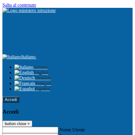
Salta al contenuto
Italiano
Italiano
English
Deutsch
Français
Español
Accedi
Accedi
button close
×
Nome Utente