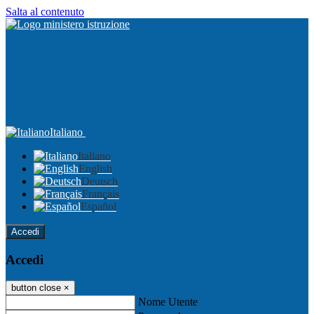
Salta al contenuto
Italiano
Italiano
English
Deutsch
Français
Español
Accedi
Accedi
button close
×
Nome Utente