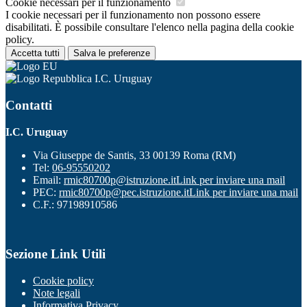
Cookie necessari per il funzionamento
I cookie necessari per il funzionamento non possono essere
disabilitati. È possibile consultare l'elenco nella pagina della cookie
policy.
Accetta tutti
Salva le preferenze
I.C. Uruguay
Contatti
I.C. Uruguay
Via Giuseppe de Santis, 33 00139 Roma (RM)
Tel:
06-95550202
Email:
rmic80700p@istruzione.it
Link per inviare una mail
PEC:
rmic80700p@pec.istruzione.it
Link per inviare una mail
C.F.: 97198910586
Sezione Link Utili
Cookie policy
Note legali
Informativa Privacy