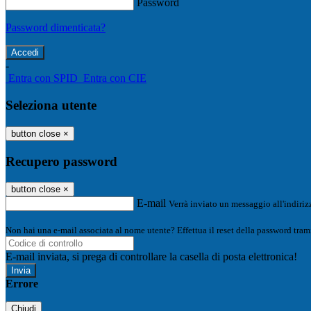
Password
Password dimenticata?
-
Entra con SPID
Entra con CIE
Seleziona utente
button close
×
Recupero password
button close
×
E-mail
Verrà inviato un messaggio all'indirizz
Non hai una e-mail associata al nome utente? Effettua il reset della password tram
E-mail inviata, si prega di controllare la casella di posta elettronica!
Errore
Chiudi