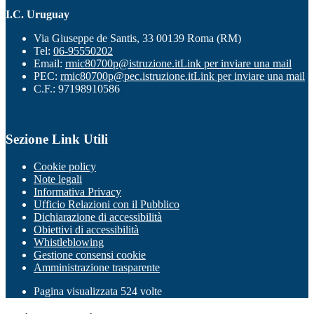
I.C. Uruguay
Via Giuseppe de Santis, 33 00139 Roma (RM)
Tel:
06-95550202
Email:
rmic80700p@istruzione.it
Link per inviare una mail
PEC:
rmic80700p@pec.istruzione.it
Link per inviare una mail
C.F.: 97198910586
Sezione Link Utili
Cookie policy
Note legali
Informativa Privacy
Ufficio Relazioni con il Pubblico
Dichiarazione di accessibilità
Obiettivi di accessibilità
Whistleblowing
Gestione consensi cookie
Amministrazione trasparente
Pagina visualizzata
524
volte