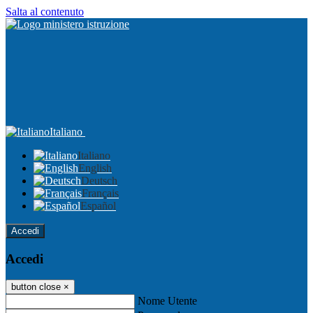
Salta al contenuto
Italiano
Italiano
English
Deutsch
Français
Español
Accedi
Accedi
button close
×
Nome Utente