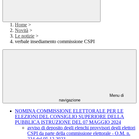
Home
>
Novità
>
Le notizie
>
verbale insediamento commissione CSPI
Menu di
navigazione
NOMINA COMMISSIONE ELETTORALE PER LE
ELEZIONI DEL CONSIGLIO SUPERIORE DELLA
PUBBLICA ISTRUZIONE DEL 07 MAGGIO 2024
avviso di deposito degli elenchi provvisori degli elettori
CSPI da parte della commissione elettorale - O.M. n.
234 del 05.12.2023