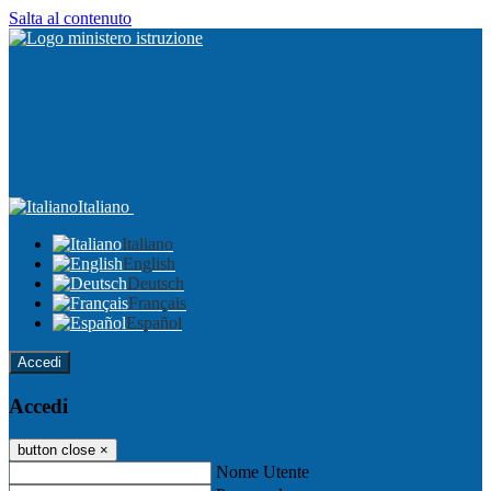
Salta al contenuto
Italiano
Italiano
English
Deutsch
Français
Español
Accedi
Accedi
button close
×
Nome Utente