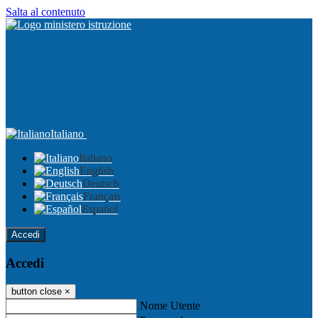
Salta al contenuto
Italiano
Italiano
English
Deutsch
Français
Español
Accedi
Accedi
button close
×
Nome Utente